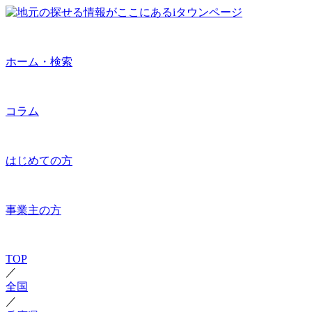
ホーム・検索
コラム
はじめての方
事業主の方
TOP
／
全国
／