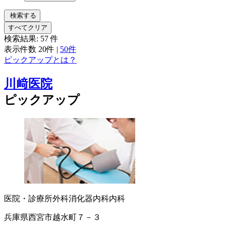
検索する
すべてクリア
検索結果:
57
件
表示件数
20件
|
50件
ピックアップとは？
川﨑医院
ピックアップ
医院・診療所
外科
消化器内科
内科
兵庫県西宮市越水町７－３