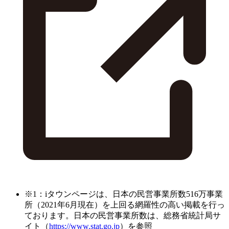
※1：iタウンページは、日本の民営事業所数516万事業
所（2021年6月現在）を上回る網羅性の高い掲載を行っ
ております。日本の民営事業所数は、総務省統計局サ
イト（
https://www.stat.go.jp
）を参照