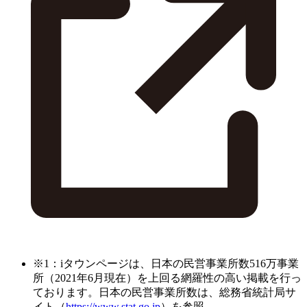
※1：iタウンページは、日本の民営事業所数516万事業
所（2021年6月現在）を上回る網羅性の高い掲載を行っ
ております。日本の民営事業所数は、総務省統計局サ
イト（
https://www.stat.go.jp
）を参照