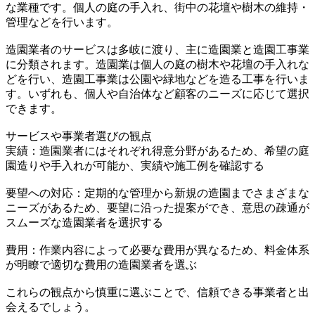
な業種です。個人の庭の手入れ、街中の花壇や樹木の維持・
管理などを行います。
造園業者のサービスは多岐に渡り、主に造園業と造園工事業
に分類されます。造園業は個人の庭の樹木や花壇の手入れな
どを行い、造園工事業は公園や緑地などを造る工事を行いま
す。いずれも、個人や自治体など顧客のニーズに応じて選択
できます。
サービスや事業者選びの観点
実績：造園業者にはそれぞれ得意分野があるため、希望の庭
園造りや手入れが可能か、実績や施工例を確認する
要望への対応：定期的な管理から新規の造園までさまざまな
ニーズがあるため、要望に沿った提案ができ、意思の疎通が
スムーズな造園業者を選択する
費用：作業内容によって必要な費用が異なるため、料金体系
が明瞭で適切な費用の造園業者を選ぶ
これらの観点から慎重に選ぶことで、信頼できる事業者と出
会えるでしょう。