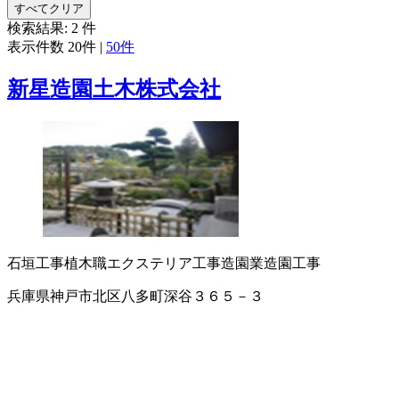
すべてクリア
検索結果:
2
件
表示件数
20件
|
50件
新星造園土木株式会社
石垣工事
植木職
エクステリア工事
造園業
造園工事
兵庫県神戸市北区八多町深谷３６５－３