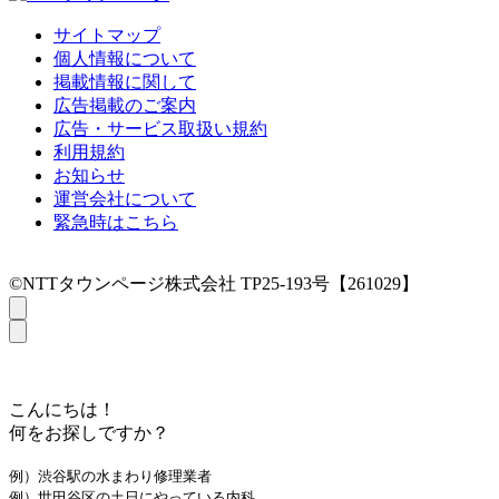
サイトマップ
個人情報について
掲載情報に関して
広告掲載のご案内
広告・サービス取扱い規約
利用規約
お知らせ
運営会社について
緊急時はこちら
©NTTタウンページ株式会社 TP25-193号【261029】
こんにちは！
何をお探しですか？
例）渋谷駅の水まわり修理業者
例）世田谷区の土日にやっている内科