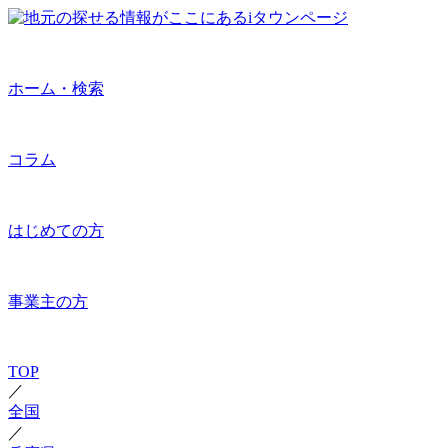
ホーム・検索
コラム
はじめての方
事業主の方
TOP
／
全国
／