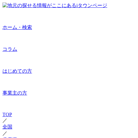
ホーム・検索
コラム
はじめての方
事業主の方
TOP
／
全国
／