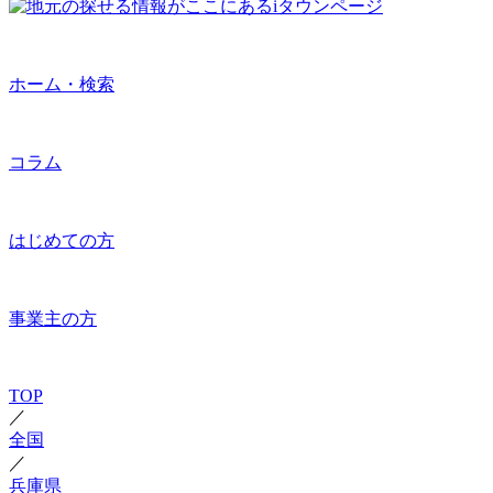
ホーム・検索
コラム
はじめての方
事業主の方
TOP
／
全国
／
兵庫県