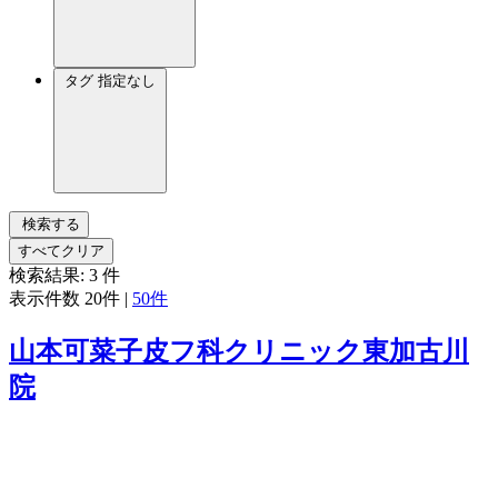
タグ
指定なし
検索する
すべてクリア
検索結果:
3
件
表示件数
20件
|
50件
山本可菜子皮フ科クリニック東加古川
院