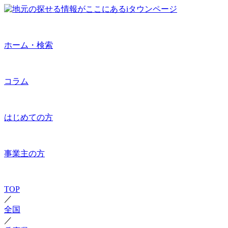
ホーム・検索
コラム
はじめての方
事業主の方
TOP
／
全国
／