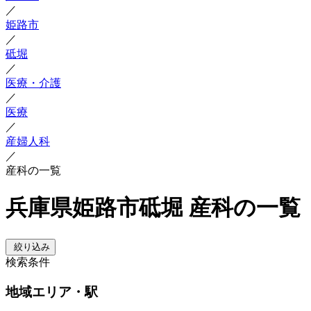
／
姫路市
／
砥堀
／
医療・介護
／
医療
／
産婦人科
／
産科の一覧
兵庫県姫路市砥堀 産科の一覧
絞り込み
検索条件
地域
エリア・駅