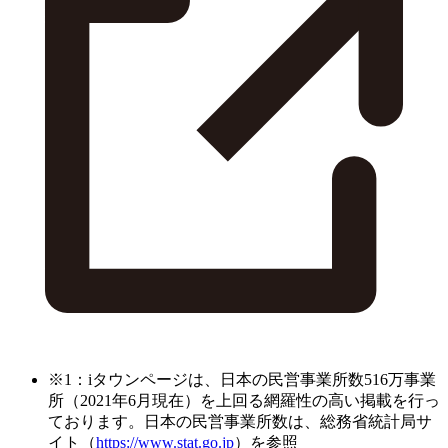
※1：iタウンページは、日本の民営事業所数516万事業
所（2021年6月現在）を上回る網羅性の高い掲載を行っ
ております。日本の民営事業所数は、総務省統計局サ
イト（
https://www.stat.go.jp
）を参照