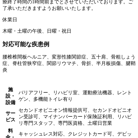
療終了時間の1時間前までとさせていただいております。ご
了承いただきますようお願いいたします。
休業日
木曜・土曜の午後、日曜・祝日
対応可能な疾患例
腰椎椎間板ヘルニア、変形性膝関節症、五十肩、骨粗しょう
症、脊柱管狭窄症、関節リウマチ、骨折、半月板損傷、腱鞘
炎
施
バリアフリー、リハビリ室、運動療法機器、レント
設・
ゲン、多機能トイレ有り
設備
セカンドオピニオン情報提供可、セカンドオピニオ
サー
ン受診可、マイナンバーカード保険証利用、リハビ
ビス
リ専門スタッフ、専門医資格、土曜日営業
料
キャッシュレス対応、クレジットカード可、デビッ
金・