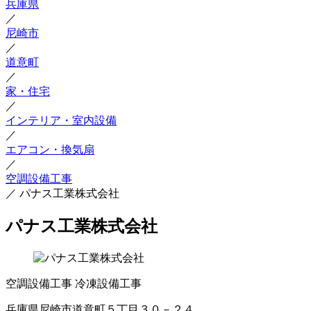
兵庫県
／
尼崎市
／
道意町
／
家・住宅
／
インテリア・室内設備
／
エアコン・換気扇
／
空調設備工事
／
パナス工業株式会社
パナス工業株式会社
空調設備工事
冷凍設備工事
兵庫県尼崎市道意町５丁目３０－２４