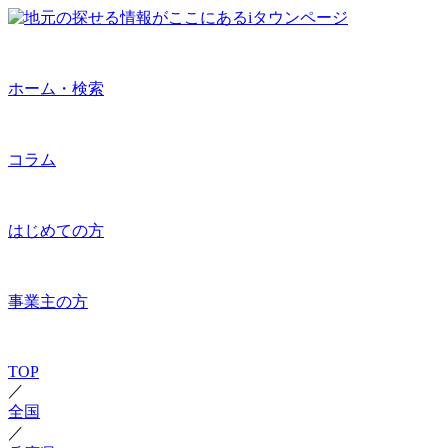
ホーム・検索
コラム
はじめての方
事業主の方
TOP
／
全国
／