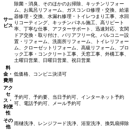
除菌・消臭、そのほかのお掃除、キッチンリフォー
ム、お風呂リフォーム、ガスコンロ修理・交換、給湯
器修理・交換、水漏れ修理・トイレつまり工事、水回
サー
りコーティング、キッチンパネル施工、高リピート
ビス
率、丁寧な仕事、アフターサポート、迅速対応、玄関
ドア交換・取り付け、バリアフリー化、バルコニー設
置・リフォーム、洗面所リフォーム、トイレリフォー
ム、クローゼットリフォーム、高級リフォーム、ブロ
ック工事・コンクリート工事、天窓工事、外構工事、
土曜日営業、日曜日営業、祝日営業
料
金・
低価格、コンビニ決済可
費用
アク
セ
予約可、予約要、当日予約可、インターネット予約
ス・
可、電話予約可、メール予約可
利便
性
その
雨樋洗浄、レンジフード洗浄、浴室洗浄、換気扇掃除
他