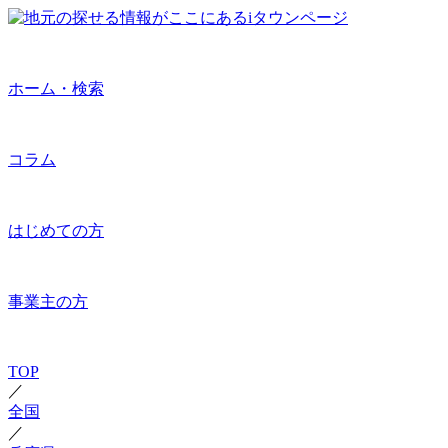
ホーム・検索
コラム
はじめての方
事業主の方
TOP
／
全国
／