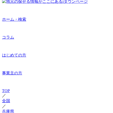
ホーム・検索
コラム
はじめての方
事業主の方
TOP
／
全国
／
兵庫県