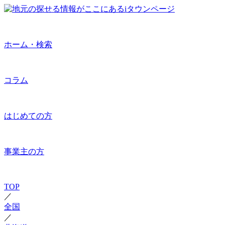
ホーム・検索
コラム
はじめての方
事業主の方
TOP
／
全国
／