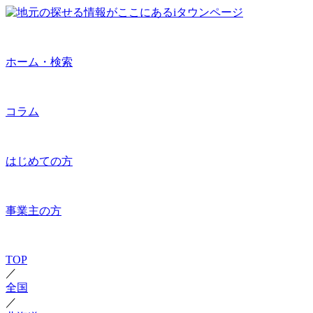
ホーム・検索
コラム
はじめての方
事業主の方
TOP
／
全国
／