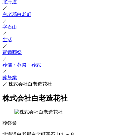
北海道
／
白老郡白老町
／
字石山
／
生活
／
冠婚葬祭
／
葬儀・葬祭・葬式
／
葬祭業
／
株式会社白老造花社
株式会社白老造花社
葬祭業
北海道白老郡白老町字石山１－８