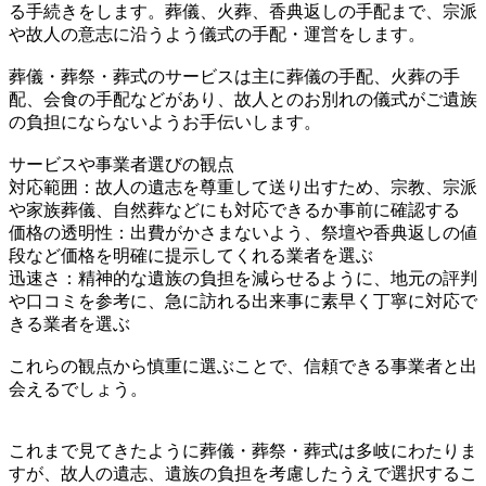
る手続きをします。葬儀、火葬、香典返しの手配まで、宗派
や故人の意志に沿うよう儀式の手配・運営をします。
葬儀・葬祭・葬式のサービスは主に葬儀の手配、火葬の手
配、会食の手配などがあり、故人とのお別れの儀式がご遺族
の負担にならないようお手伝いします。
サービスや事業者選びの観点
対応範囲：故人の遺志を尊重して送り出すため、宗教、宗派
や家族葬儀、自然葬などにも対応できるか事前に確認する
価格の透明性：出費がかさまないよう、祭壇や香典返しの値
段など価格を明確に提示してくれる業者を選ぶ
迅速さ：精神的な遺族の負担を減らせるように、地元の評判
や口コミを参考に、急に訪れる出来事に素早く丁寧に対応で
きる業者を選ぶ
これらの観点から慎重に選ぶことで、信頼できる事業者と出
会えるでしょう。
これまで見てきたように葬儀・葬祭・葬式は多岐にわたりま
すが、故人の遺志、遺族の負担を考慮したうえで選択するこ