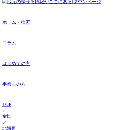
ホーム・検索
コラム
はじめての方
事業主の方
TOP
／
全国
／
北海道