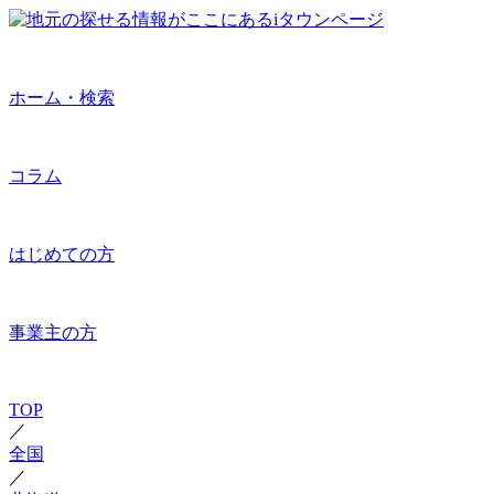
ホーム・検索
コラム
はじめての方
事業主の方
TOP
／
全国
／