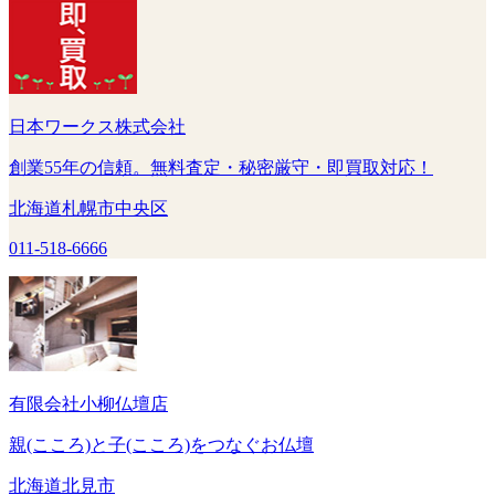
日本ワークス株式会社
創業55年の信頼。無料査定・秘密厳守・即買取対応！
北海道札幌市中央区
011-518-6666
有限会社小柳仏壇店
親(こころ)と子(こころ)をつなぐお仏壇
北海道北見市