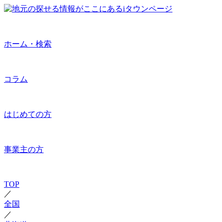
ホーム・検索
コラム
はじめての方
事業主の方
TOP
／
全国
／