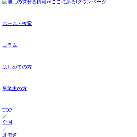
ホーム・検索
コラム
はじめての方
事業主の方
TOP
／
全国
／
北海道