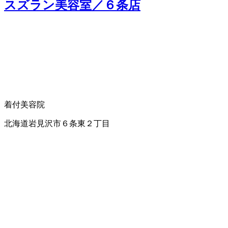
スズラン美容室／６条店
着付
美容院
北海道岩見沢市６条東２丁目