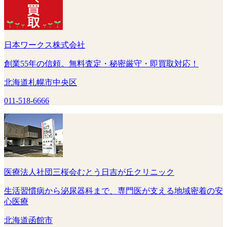
日本ワークス株式会社
創業55年の信頼。無料査定・秘密厳守・即買取対応！
北海道札幌市中央区
011-518-6666
医療法人社団三桜会むとう日吉が丘クリニック
生活習慣病から泌尿器科まで、専門医が支える地域密着の安
心医療
北海道函館市