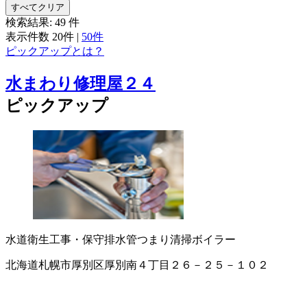
すべてクリア
検索結果:
49
件
表示件数
20件
|
50件
ピックアップとは？
水まわり修理屋２４
ピックアップ
水道衛生工事・保守
排水管つまり清掃
ボイラー
北海道札幌市厚別区厚別南４丁目２６－２５－１０２