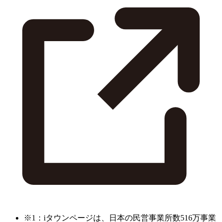
※1：iタウンページは、日本の民営事業所数516万事業