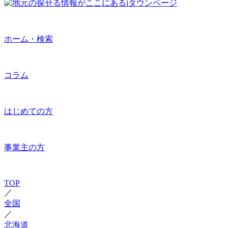
ホーム・検索
コラム
はじめての方
事業主の方
TOP
／
全国
／
北海道