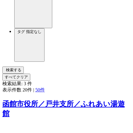
タグ
指定なし
検索する
すべてクリア
検索結果:
3
件
表示件数
20件
|
50件
函館市役所／戸井支所／ふれあい湯遊
館