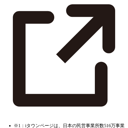
※1：iタウンページは、日本の民営事業所数516万事業