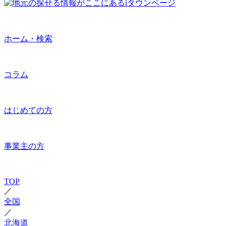
ホーム・検索
コラム
はじめての方
事業主の方
TOP
／
全国
／
北海道