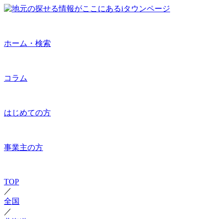
ホーム・検索
コラム
はじめての方
事業主の方
TOP
／
全国
／