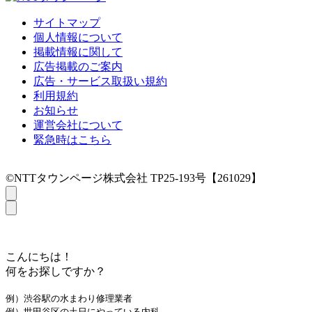
サイトマップ
個人情報について
掲載情報に関して
広告掲載のご案内
広告・サービス取扱い規約
利用規約
お知らせ
運営会社について
緊急時はこちら
©NTTタウンページ株式会社 TP25-193号【261029】
こんにちは！
何をお探しですか？
例）渋谷駅の水まわり修理業者
例）世田谷区の土日にやっている内科