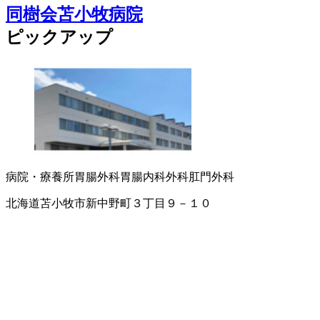
同樹会苫小牧病院
ピックアップ
病院・療養所
胃腸外科
胃腸内科
外科
肛門外科
北海道苫小牧市新中野町３丁目９－１０