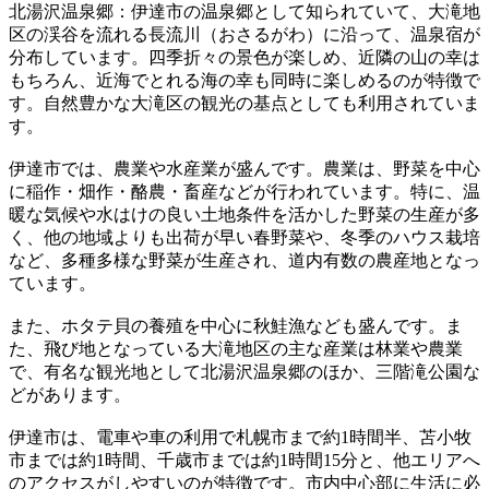
北湯沢温泉郷：伊達市の温泉郷として知られていて、大滝地
区の渓谷を流れる長流川（おさるがわ）に沿って、温泉宿が
分布しています。四季折々の景色が楽しめ、近隣の山の幸は
もちろん、近海でとれる海の幸も同時に楽しめるのが特徴で
す。自然豊かな大滝区の観光の基点としても利用されていま
す。
伊達市では、農業や水産業が盛んです。農業は、野菜を中心
に稲作・畑作・酪農・畜産などが行われています。特に、温
暖な気候や水はけの良い土地条件を活かした野菜の生産が多
く、他の地域よりも出荷が早い春野菜や、冬季のハウス栽培
など、多種多様な野菜が生産され、道内有数の農産地となっ
ています。
また、ホタテ貝の養殖を中心に秋鮭漁なども盛んです。ま
た、飛び地となっている大滝地区の主な産業は林業や農業
で、有名な観光地として北湯沢温泉郷のほか、三階滝公園な
どがあります。
伊達市は、電車や車の利用で札幌市まで約1時間半、苫小牧
市までは約1時間、千歳市までは約1時間15分と、他エリアへ
のアクセスがしやすいのが特徴です。市内中心部に生活に必