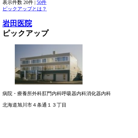
表示件数
20件
|
50件
ピックアップとは？
岩田医院
ピックアップ
病院・療養所
外科
肛門内科
呼吸器内科
消化器内科
北海道旭川市４条通１３丁目