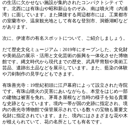
の生活に欠かせない施設が集約されたコンパクトシティで
す。北西には有珠山や昭和新山をのぞみ、南は噴火湾（内浦
湾）に面しています。また隣接する周辺都市には、工業都市
の室蘭市や、温泉観光地として有名な登別市、洞爺湖町など
があります。
次に、伊達市の有名スポットについて、ご紹介しましょう。
だて歴史文化ミュージアム：2019年にオープンした、文化財
や美術品の展示・活用と文化芸術の振興を一体化させた博物
館です。縄文時代から現代までの歴史、武具甲冑類や美術工
芸品、遺跡出土品などを展示しています。また、藍染の体験
や刀剣制作の見学などもできます。
有珠善光寺：19世紀初頭に江戸幕府によって設立された寺院
です。有珠山噴火の災害にあいながらも、本堂をはじめ一部
の建物は被害を免れ、茅葺き屋根など当時の様子を知る貴重
な史跡となっています。境内一帯が国の史跡に指定され、境
内の善光寺博物館で保管展示されている数々の宝物も重要文
化財に指定されています。また、境内にはさまざまな花や木
が植えられていて、花の名所としても有名です。