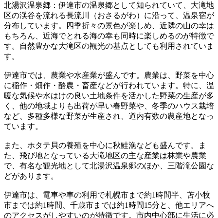
北湯沢温泉郷：伊達市の温泉郷として知られていて、大滝地
区の渓谷を流れる長流川（おさるがわ）に沿って、温泉宿が
分布しています。四季折々の景色が楽しめ、近隣の山の幸は
もちろん、近海でとれる海の幸も同時に楽しめるのが特徴で
す。自然豊かな大滝区の観光の基点としても利用されていま
す。
伊達市では、農業や水産業が盛んです。農業は、野菜を中心
に稲作・畑作・酪農・畜産などが行われています。特に、温
暖な気候や水はけの良い土地条件を活かした野菜の生産が多
く、他の地域よりも出荷が早い春野菜や、冬季のハウス栽培
など、多種多様な野菜が生産され、道内有数の農産地となっ
ています。
また、ホタテ貝の養殖を中心に秋鮭漁なども盛んです。ま
た、飛び地となっている大滝地区の主な産業は林業や農業
で、有名な観光地として北湯沢温泉郷のほか、三階滝公園な
どがあります。
伊達市は、電車や車の利用で札幌市まで約1時間半、苫小牧
市までは約1時間、千歳市までは約1時間15分と、他エリアへ
のアクセスがしやすいのが特徴です。市内中心部に生活に必