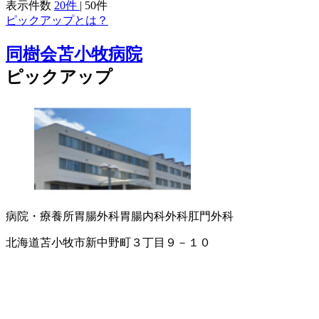
表示件数
20件
|
50件
ピックアップとは？
同樹会苫小牧病院
ピックアップ
病院・療養所
胃腸外科
胃腸内科
外科
肛門外科
北海道苫小牧市新中野町３丁目９－１０