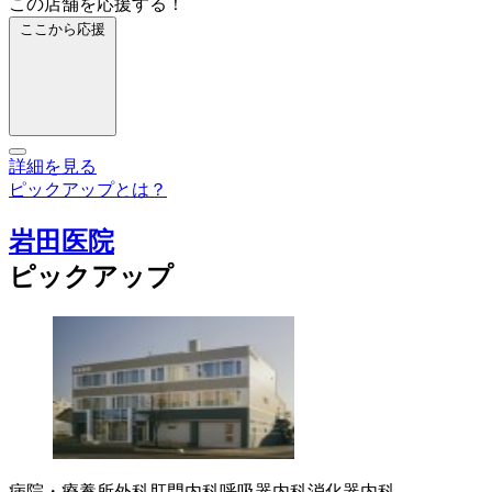
この店舗を応援する！
ここから応援
詳細を見る
ピックアップとは？
岩田医院
ピックアップ
病院・療養所
外科
肛門内科
呼吸器内科
消化器内科