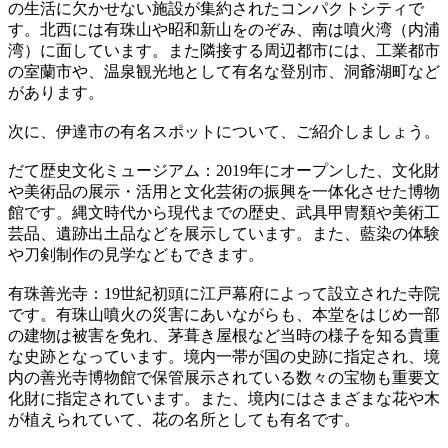
の生活に欠かせない施設が集約されたコンパクトシティで
す。北西には有珠山や昭和新山をのぞみ、南は噴火湾（内浦
湾）に面しています。また隣接する周辺都市には、工業都市
の室蘭市や、温泉観光地として有名な登別市、洞爺湖町など
があります。
次に、伊達市の有名スポットについて、ご紹介しましょう。
だて歴史文化ミュージアム：2019年にオープンした、文化財
や美術品の展示・活用と文化芸術の振興を一体化させた博物
館です。縄文時代から現代までの歴史、武具甲冑類や美術工
芸品、遺跡出土品などを展示しています。また、藍染の体験
や刀剣制作の見学などもできます。
有珠善光寺：19世紀初頭に江戸幕府によって設立された寺院
です。有珠山噴火の災害にあいながらも、本堂をはじめ一部
の建物は被害を免れ、茅葺き屋根など当時の様子を知る貴重
な史跡となっています。境内一帯が国の史跡に指定され、境
内の善光寺博物館で保管展示されている数々の宝物も重要文
化財に指定されています。また、境内にはさまざまな花や木
が植えられていて、花の名所としても有名です。