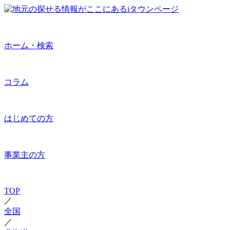
ホーム・検索
コラム
はじめての方
事業主の方
TOP
／
全国
／