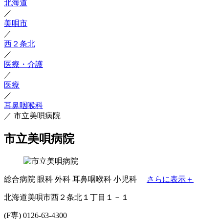
北海道
／
美唄市
／
西２条北
／
医療・介護
／
医療
／
耳鼻咽喉科
／
市立美唄病院
市立美唄病院
総合病院
眼科
外科
耳鼻咽喉科
小児科
さらに表示＋
北海道美唄市西２条北１丁目１－１
(F専) 0126-63-4300