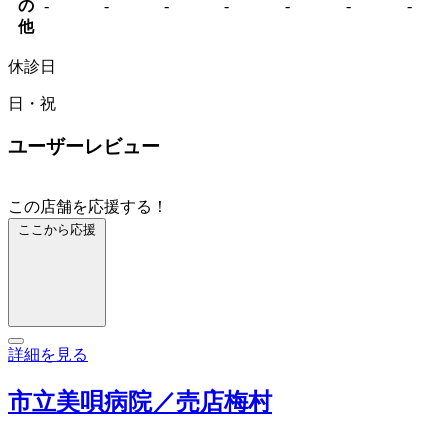
の
-
-
-
-
-
-
-
他
休診日
日・祝
ユーザーレビュー
この店舗を応援する！
ここから応援
詳細を見る
市立美唄病院／売店梅村