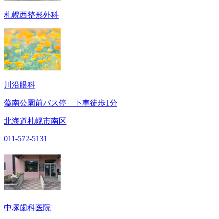
札幌西整形外科
川沿眼科
藻南公園前バス停 下車徒歩1分
北海道札幌市南区
011-572-5131
中塚歯科医院