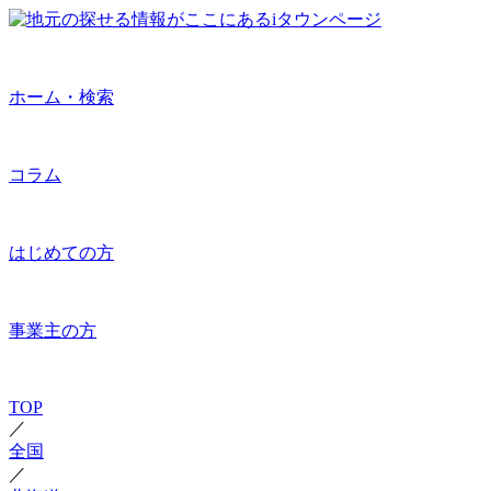
ホーム・検索
コラム
はじめての方
事業主の方
TOP
／
全国
／