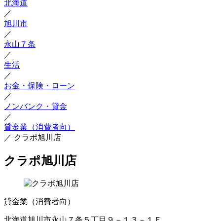
北海道
／
旭川市
／
永山７条
／
生活
／
お金・保険・ローン
／
ノンバンク・貸金
／
貸金業（消費者向）
／
クラポ旭川店
クラポ旭川店
貸金業（消費者向）
北海道旭川市永山７条５丁目９－１３－１Ｆ