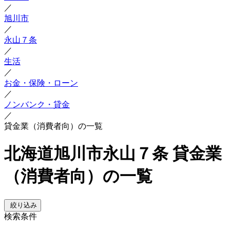
／
旭川市
／
永山７条
／
生活
／
お金・保険・ローン
／
ノンバンク・貸金
／
貸金業（消費者向）の一覧
北海道旭川市永山７条 貸金業
（消費者向）の一覧
絞り込み
検索条件