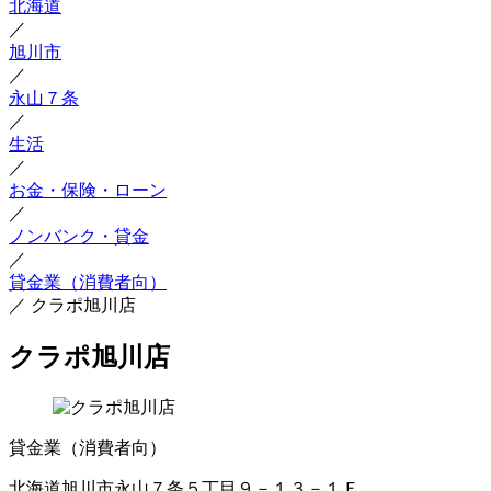
北海道
／
旭川市
／
永山７条
／
生活
／
お金・保険・ローン
／
ノンバンク・貸金
／
貸金業（消費者向）
／
クラポ旭川店
クラポ旭川店
貸金業（消費者向）
北海道旭川市永山７条５丁目９－１３－１Ｆ