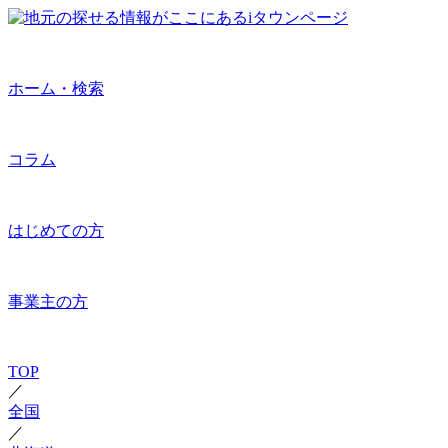
ホーム・検索
コラム
はじめての方
事業主の方
TOP
／
全国
／