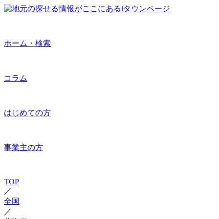
ホーム・検索
コラム
はじめての方
事業主の方
TOP
／
全国
／