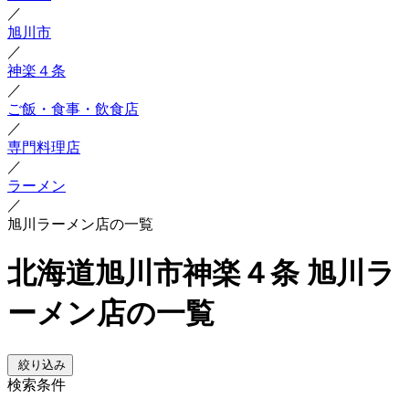
／
旭川市
／
神楽４条
／
ご飯・食事・飲食店
／
専門料理店
／
ラーメン
／
旭川ラーメン店の一覧
北海道旭川市神楽４条 旭川ラ
ーメン店の一覧
絞り込み
検索条件