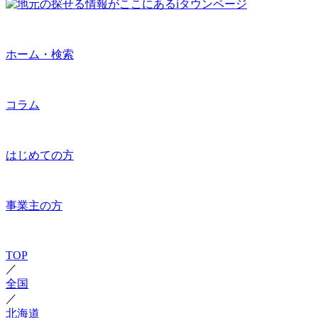
ホーム・検索
コラム
はじめての方
事業主の方
TOP
／
全国
／
北海道