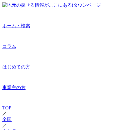
ホーム・検索
コラム
はじめての方
事業主の方
TOP
／
全国
／