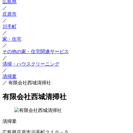
広島県
／
庄原市
／
川手町
／
家・住宅
／
その他の家・住宅関連サービス
／
清掃・ハウスクリーニング
／
清掃業
／
有限会社西城清掃社
有限会社西城清掃社
清掃業
広島県庄原市川手町２１０－５