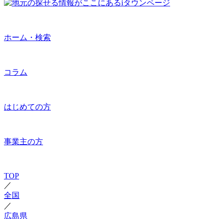
ホーム・検索
コラム
はじめての方
事業主の方
TOP
／
全国
／
広島県