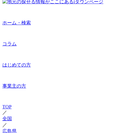
ホーム・検索
コラム
はじめての方
事業主の方
TOP
／
全国
／
広島県