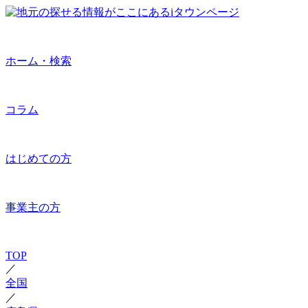
ホーム・検索
コラム
はじめての方
事業主の方
TOP
／
全国
／