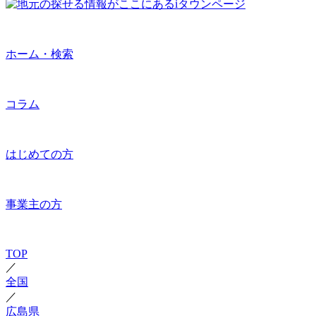
ホーム・検索
コラム
はじめての方
事業主の方
TOP
／
全国
／
広島県