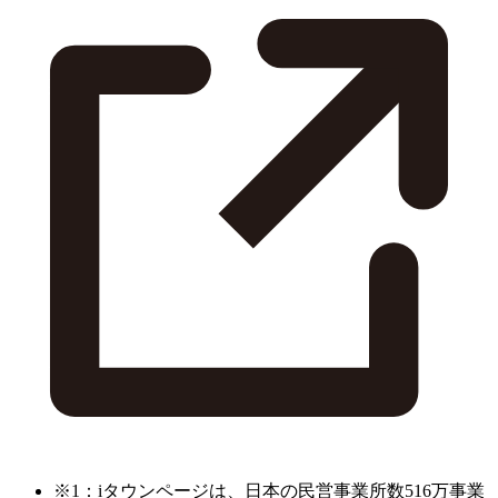
※1：iタウンページは、日本の民営事業所数516万事業