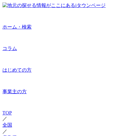
ホーム・検索
コラム
はじめての方
事業主の方
TOP
／
全国
／